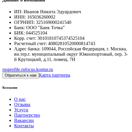
ИП
:
Иванов Никита Эдуардович
ИНН
:
165036260002
ОГРНИП
:
325169000241540
Банк
:
ООО "Банк Точка"
БИК
:
044525104
Корр. счет
:
30101810745374525104
Расчетный счет
:
40802810520000814743
Адрес банка
:
109044, Российская Федерация, г. Москва,
вн.тер.г. муниципальный округ Южнопортовый, пер. 3-
й Крутицкий, д.11, помещ. 7Н
rusprofile.ru
focus.kontur.ru
Карта партнера
Обратиться к нам
Компания
О нас
Отзывы
Услуги
Партнерство
Вакансии
Контакты