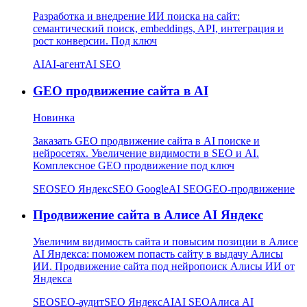
Разработка и внедрение ИИ поиска на сайт:
семантический поиск, embeddings, API, интеграция и
рост конверсии. Под ключ
AI
AI-агент
AI SEO
GEO продвижение сайта в AI
Новинка
Заказать GEO продвижение сайта в AI поиске и
нейросетях. Увеличение видимости в SEO и AI.
Комплексное GEO продвижение под ключ
SEO
SEO Яндекс
SEO Google
AI SEO
GEO-продвижение
Продвижение сайта в Алисе AI Яндекс
Увеличим видимость сайта и повысим позиции в Алисе
AI Яндекса: поможем попасть сайту в выдачу Алисы
ИИ. Продвижение сайта под нейропоиск Алисы ИИ от
Яндекса
SEO
SEO-аудит
SEO Яндекс
AI
AI SEO
Алиса AI