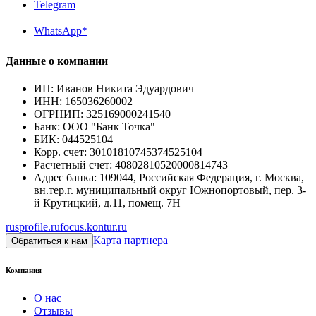
Telegram
WhatsApp*
Данные о компании
ИП
:
Иванов Никита Эдуардович
ИНН
:
165036260002
ОГРНИП
:
325169000241540
Банк
:
ООО "Банк Точка"
БИК
:
044525104
Корр. счет
:
30101810745374525104
Расчетный счет
:
40802810520000814743
Адрес банка
:
109044, Российская Федерация, г. Москва,
вн.тер.г. муниципальный округ Южнопортовый, пер. 3-
й Крутицкий, д.11, помещ. 7Н
rusprofile.ru
focus.kontur.ru
Карта партнера
Обратиться к нам
Компания
О нас
Отзывы