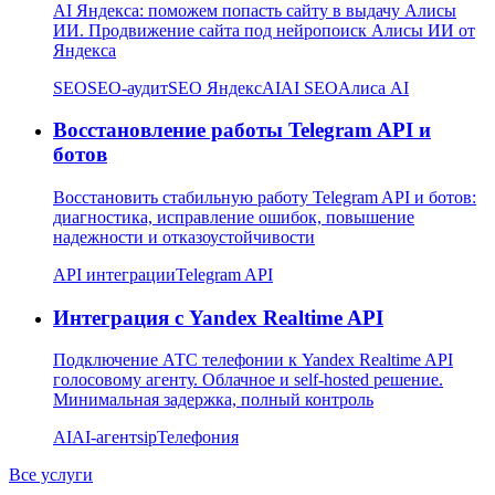
AI Яндекса: поможем попасть сайту в выдачу Алисы
ИИ. Продвижение сайта под нейропоиск Алисы ИИ от
Яндекса
SEO
SEO-аудит
SEO Яндекс
AI
AI SEO
Алиса AI
Восстановление работы Telegram API и
ботов
Восстановить стабильную работу Telegram API и ботов:
диагностика, исправление ошибок, повышение
надежности и отказоустойчивости
API интеграции
Telegram API
Интеграция с Yandex Realtime API
Подключение АТС телефонии к Yandex Realtime API
голосовому агенту. Облачное и self-hosted решение.
Минимальная задержка, полный контроль
AI
AI-агент
sip
Телефония
Все услуги