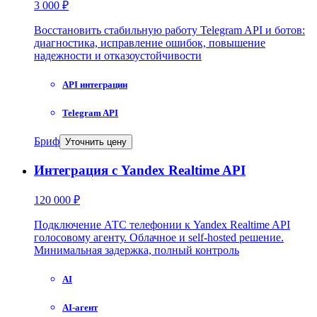
3 000 ₽
Восстановить стабильную работу Telegram API и ботов:
диагностика, исправление ошибок, повышение
надежности и отказоустойчивости
API интеграции
Telegram API
Бриф
Уточнить цену
Интеграция с Yandex Realtime API
120 000 ₽
Подключение АТС телефонии к Yandex Realtime API
голосовому агенту. Облачное и self-hosted решение.
Минимальная задержка, полный контроль
AI
AI-агент